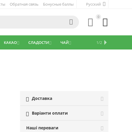
кты
Обратная связь
Бонусные баллы
Русский
0



КАКАО
СЛАДОСТИ
ЧАЙ
ПОСЫПКА
МАСЛО
ТРАВЫ
КОФЕ
ДИЕТИЧЕСКИЕ ДОБАВКИ
ПОСУДА
АКЦИЯ!
ПАСХА
1/2










Доставка

Варіанти оплати

Наші переваги