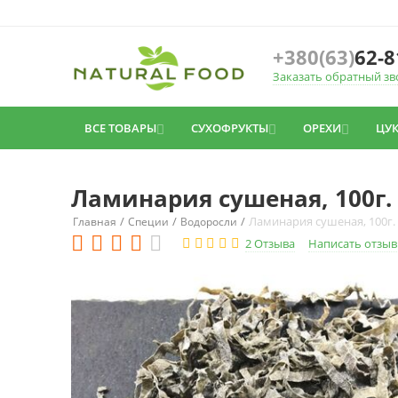
+380(63)
62-8
Заказать обратный зв
ВСЕ ТОВАРЫ
СУХОФРУКТЫ
ОРЕХИ
ЦУ



Ламинария сушеная, 100г.
/
/
/
Ламинария сушеная, 100г.
Главная
Специи
Водоросли
2 Отзыва
Написать отзыв