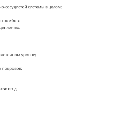
но-сосудистой системы в целом;
 тромбов;
сщеплению;
клеточном уровне;
х покровов;
ов и т.д.