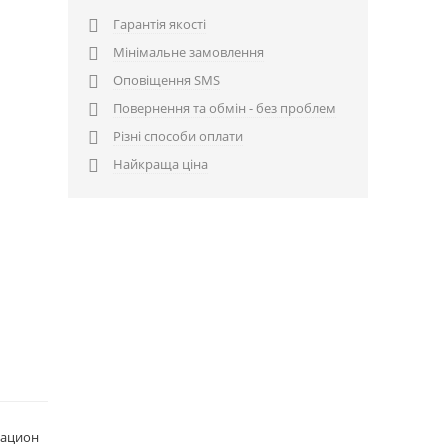
Гарантія якості

Мінімальне замовлення

Оповіщення SMS

Повернення та обмін - без проблем

Різні способи оплати

Найкраща ціна

рацион