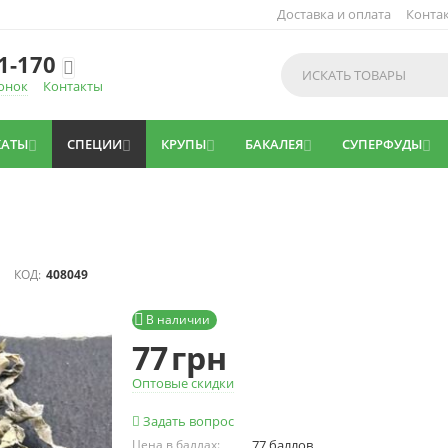
Доставка и оплата
Конта
1-170

онок
Контакты
КАТЫ
СПЕЦИИ
КРУПЫ
БАКАЛЕЯ
СУПЕРФУДЫ





КОД:
408049

В наличии
77
грн
Оптовые скидки
Задать вопрос
Цена в баллах:
77 баллов