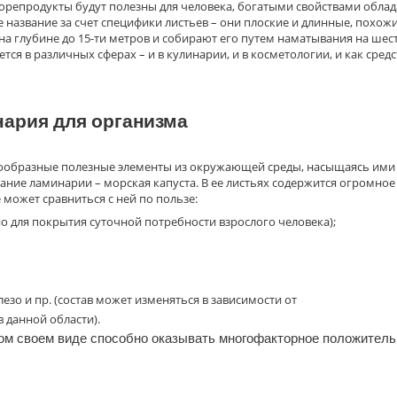
орепродукты будут полезны для человека, богатыми свойствами облад
название за счет специфики листьев – они плоские и длинные, похожи
 на глубине до 15-ти метров и собирают его путем наматывания на шес
я в различных сферах – и в кулинарии, и в косметологии, и как средс
нария для организма
знообразные полезные элементы из окружающей среды, насыщаясь ими
ание ламинарии – морская капуста. В ее листьях содержится огромное
 может сравниться с ней по пользе:
о для покрытия суточной потребности взрослого человека);
лезо и пр. (состав может изменяться в зависимости от
 данной области).
бом своем виде способно оказывать многофакторное положитель