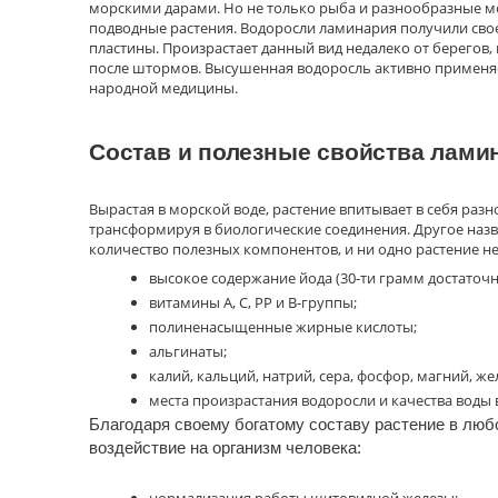
морскими дарами. Но не только рыба и разнообразные м
подводные растения. Водоросли ламинария получили свое 
пластины. Произрастает данный вид недалеко от берегов,
после штормов. Высушенная водоросль активно применяетс
народной медицины.
Состав и полезные свойства лами
Вырастая в морской воде, растение впитывает в себя ра
трансформируя в биологические соединения. Другое назв
количество полезных компонентов, и ни одно растение не
высокое содержание йода (30-ти грамм достаточн
витамины А, С, РР и В-группы;
полиненасыщенные жирные кислоты;
альгинаты;
калий, кальций, натрий, сера, фосфор, магний, же
места произрастания водоросли и качества воды в
Благодаря своему богатому составу растение в лю
воздействие на организм человека:
нормализация работы щитовидной железы;