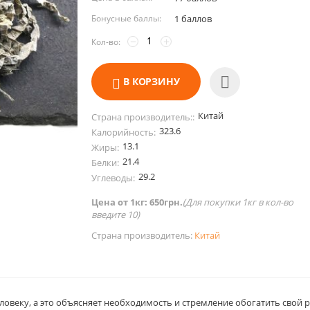
Бонусные баллы:
1 баллов
−
+
Кол-во:
В КОРЗИНУ
Китай
Страна производитель::
323.6
Калорийность:
13.1
Жиры:
21.4
Белки:
29.2
Углеводы:
Цена от 1кг: 650грн.
(
Для покупки 1кг в кол-во
введите 10)
Страна производитель:
Китай
ловеку, а это объясняет необходимость и стремление обогатить свой 