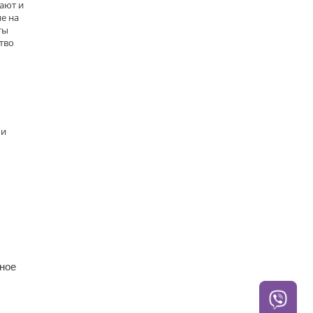
ают и
е на
ты
тво
 и
ное