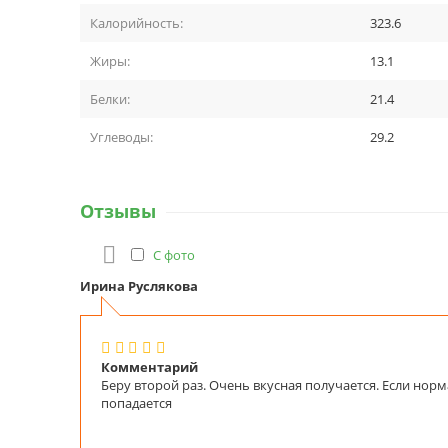
Калорийность:
323.6
Жиры:
13.1
Белки:
21.4
Углеводы:
29.2
Отзывы

С фото
Ирина Руслякова
Комментарий
Беру второй раз. Очень вкусная получается. Если нормально промыть, песок не
попадается