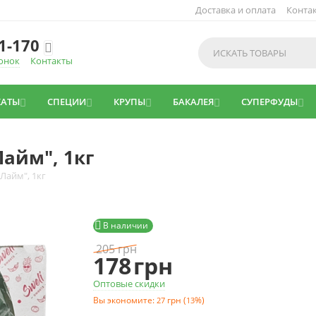
Доставка и оплата
Конта
1-170

онок
Контакты
КАТЫ
СПЕЦИИ
КРУПЫ
БАКАЛЕЯ
СУПЕРФУДЫ





айм", 1кг
Лайм", 1кг

В наличии
205
грн
178
грн
Оптовые скидки
Вы экономите:
грн
(
%)
27
13