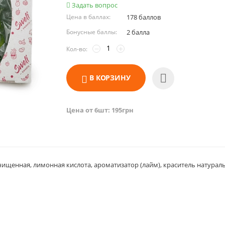
Задать вопрос
Цена в баллах:
178 баллов
Бонусные баллы:
2 балла
−
+
Кол-во:
В КОРЗИНУ
Цена от 6шт: 195грн
чищенная, лимонная кислота, ароматизатор (лайм), краситель натурал