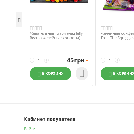

Жевательный мармелад Jelly
Желейные конфе
Beans (желейные конфеты),
Trolli The Squiggle
100г
45
грн

−
+
−
+

В КОРЗИНУ
В КОРЗИН
Кабинет покупателя
Войти