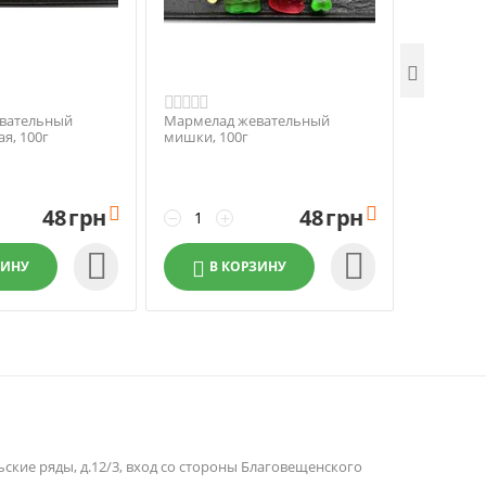

вательный
Мармелад жевательный
Мармелад
я, 100г
мишки, 100г
натураль
100г
48
грн

48
грн

−
+
−


ЗИНУ
В КОРЗИНУ
В 
льские ряды, д.12/3, вход со стороны Благовещенского