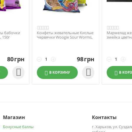
ты бабочки
Конфеты жевательные Кислые
Мармелад же
s, 150г
Червячки Woogie Sour Worms,
змейка цветна
250г
80
грн
98
грн
−
+
−
+


У
В КОРЗИНУ
В КОР
Магазин
Контакты
Бонусные баллы
г. Харьков, ул. Сузда