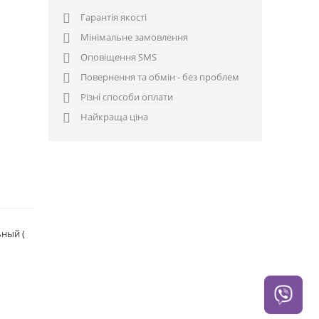
Гарантія якості

Мінімальне замовлення

Оповіщення SMS

Повернення та обмін - без проблем

Різні способи оплати

Найкраща ціна

ьный (