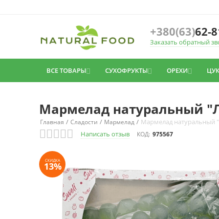
+380(63)
62-8
Заказать обратный зв
ВСЕ ТОВАРЫ
СУХОФРУКТЫ
ОРЕХИ
ЦУ



Мармелад натуральный "Л
/
/
/
Мармелад натуральный "
Главная
Сладости
Мармелад
Написать отзыв
КОД:
975567
СКИДКА
13%