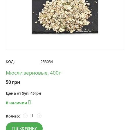
КОД:
253034
Мюсли зерновые, 400г
50
грн
Цена от 5уп: 45
грн

В наличии
−
+
Кол-во:
В КОРЗИНУ