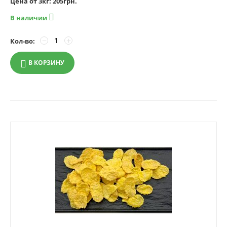
Цена от 3кг: 205грн.

В наличии
−
+
Кол-во:
В КОРЗИНУ