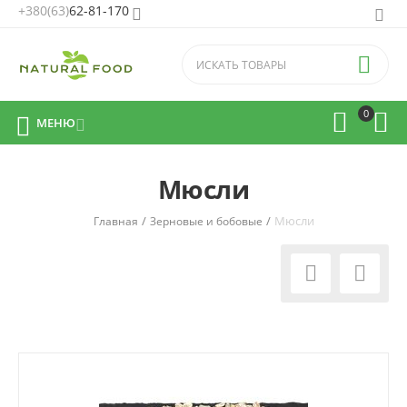
+380(63)
62-81-170


0



МЕНЮ

Мюсли
/
/
Мюсли
Главная
Зерновые и бобовые

