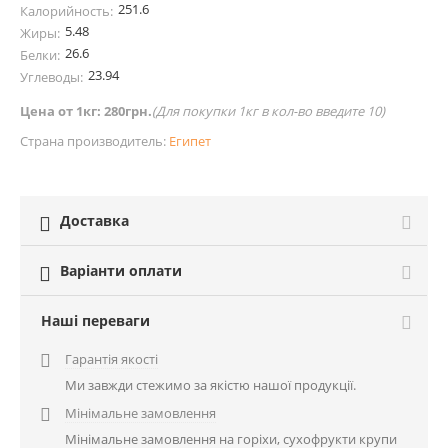
251.6
Калорийность:
5.48
Жиры:
26.6
Белки:
23.94
Углеводы:
Цена от 1кг: 280грн.
(
Для покупки 1кг в кол-во введите 10)
Страна производитель:
Египет
Доставка

Варіанти оплати

Наші переваги
Гарантія якості

Ми завжди стежимо за якістю нашої продукції.
Мінімальне замовлення

Мінімальне замовлення на горіхи, сухофрукти крупи