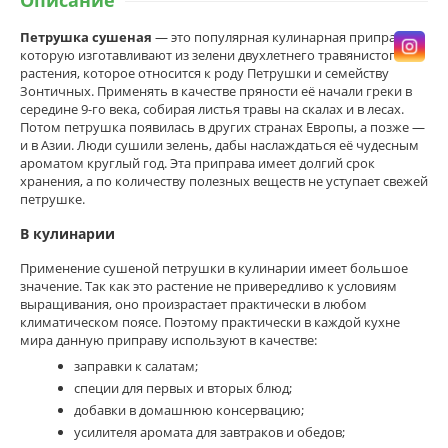
Описание
Петрушка сушеная
— это популярная кулинарная приправа,
которую изготавливают из зелени двухлетнего травянистого
растения, которое относится к роду Петрушки и семейству
Зонтичных. Применять в качестве пряности её начали греки в
середине 9-го века, собирая листья травы на скалах и в лесах.
Потом петрушка появилась в других странах Европы, а позже —
и в Азии. Люди сушили зелень, дабы наслаждаться её чудесным
ароматом круглый год. Эта приправа имеет долгий срок
хранения, а по количеству полезных веществ не уступает свежей
петрушке.
В кулинарии
Применение сушеной петрушки в кулинарии имеет большое
значение. Так как это растение не привередливо к условиям
выращивания, оно произрастает практически в любом
климатическом поясе. Поэтому практически в каждой кухне
мира данную приправу используют в качестве:
заправки к салатам;
специи для первых и вторых блюд;
добавки в домашнюю консервацию;
усилителя аромата для завтраков и обедов;