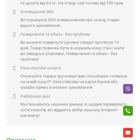
та цукати від 0,5 кг. На спеції, чай та каву від 100 грам
Оповіщення SMS

Ви отримуєте SMS повідомлення про кожну стадію
вашого замовлення.
Повернення та обмін - без проблем

Ви можете повернути куплені товари протягом 14
днів. Товар повинен бути в нормальному стані і мати
всі заводські упаковки. Повернення та обмін - без
проблем!
Різні способи оплати

Оплачуйте товари зручними вам способами: готівкою
на новій пошті*, безготівково на карти банків або
онлайн прямо в момент замовлення
Найкраща ціна

Ми пишаємось нашими цінами, їх щодня перевіряють
сотні клієнтів, які віддають вибір нашому інтернет-
магазину!