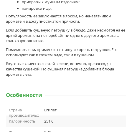
приправы к мучным изделиям;
панировки и др.
Популярность её заключается в ярком, но ненавязчивом
аромате и в доступности этой пряности.
Если добавить сушеную петрушку в блюдо, даже несмотря на ее
яркий аромат, она не перебьёт ни одного другого аромата, а
только дополнит их.
Помимо зелени, применяют в пищу и корень петрушки. Его
используют как в свежем виде, так и в сушеном.
Вкусовые качества свежей зелени, конечно, превосходят
качества сушеной. Но сушеная петрушка добавит в блюда
ароматы лета.
Особенности
Страна
Египет
производитель::
Калорийность:
251.6