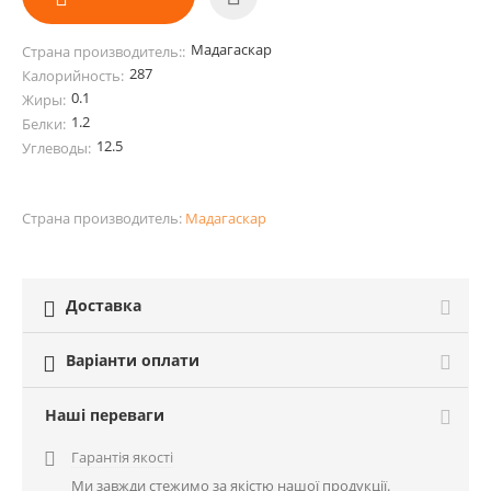
Мадагаскар
Страна производитель::
287
Калорийность:
0.1
Жиры:
1.2
Белки:
12.5
Углеводы:
Страна производитель:
Мадагаскар
Доставка

Варіанти оплати

Наші переваги
Гарантія якості

Ми завжди стежимо за якістю нашої продукції.