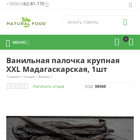
+380(63)
62-81-170


0



МЕНЮ

Ванильная палочка крупная
XXL Мадагаскарская, 1шт
Главная
/
Специи
/
Ваниль
/
Написать отзыв
КОД:
08560