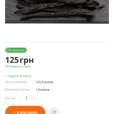

В наличии
125
грн
Оптовые скидки
Задать вопрос
Цена в баллах:
125 баллов
Бонусные баллы:
1 баллов
−
+
Кол-во:
В КОРЗИНУ