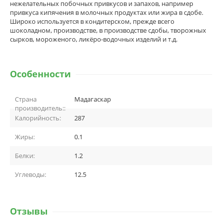
нежелательных побочных привкусов и запахов, например
привкуса кипячения в молочных продуктах или жира в сдобе.
Широко используется в кондитерском, прежде всего
шоколадном, производстве, в производстве сдобы, творожных
сырков, мороженого, ликёро-водочных изделий и т.д.
Особенности
Страна
Мадагаскар
производитель::
Калорийность:
287
Жиры:
0.1
Белки:
1.2
Углеводы:
12.5
Отзывы