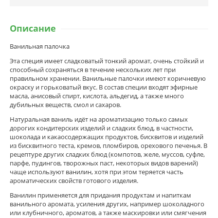
Описание
Ванильная палочка
Эта специя имеет сладковатый тонкий аромат, очень стойкий и
способный сохраняться в течение нескольких лет при
правильном хранении. Ванильные палочки имеют коричневую
окраску и горьковатый вкус. В состав специи входят эфирные
масла, анисовый спирт, кислота, альдегид, а также много
дубильных веществ, смол и сахаров.
Натуральная ваниль идёт на ароматизацию только самых
дорогих кондитерских изделий и сладких блюд, в частности,
шоколада и какаосодержащих продуктов, бисквитов и изделий
из бисквитного теста, кремов, пломбиров, орехового печенья. В
рецептуре других сладких блюд (компотов, желе, муссов, суфле,
парфе, пудингов, творожных паст, некоторых видов варений)
чаще используют ванилин, хотя при этом теряется часть
ароматических свойств готового изделия.
Ванилин применяется для придания продуктам и напиткам
ванильного аромата, усиления других, например шоколадного
или клубничного, ароматов, а также маскировки или смягчения