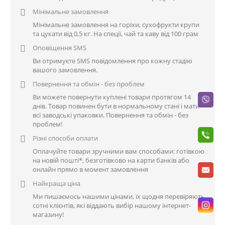
Мінімальне замовлення

Мінімальне замовлення на горіхи, сухофрукти крупи
та цукати від 0,5 кг. На спеції, чай та каву від 100 грам
Оповіщення SMS

Ви отримуєте SMS повідомлення про кожну стадію
вашого замовлення.
Повернення та обмін - без проблем

Ви можете повернути куплені товари протягом 14
днів. Товар повинен бути в нормальному стані і мати
всі заводські упаковки. Повернення та обмін - без
проблем!
Різні способи оплати

Оплачуйте товари зручними вам способами: готівкою
на новій пошті*, безготівково на карти банків або
онлайн прямо в момент замовлення
Найкраща ціна

Ми пишаємось нашими цінами, їх щодня перевіряють
сотні клієнтів, які віддають вибір нашому інтернет-
магазину!