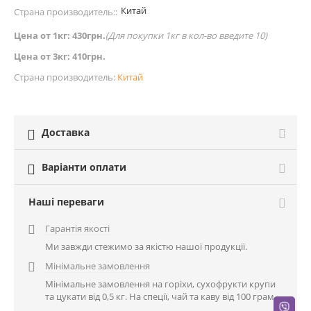
Китай
Страна производитель::
Цена от 1кг: 430грн.
(
Для покупки 1кг в кол-во введите 10)
Цена от 3кг: 410грн.
Страна производитель:
Китай
Доставка

Варіанти оплати

Наші переваги
Гарантія якості

Ми завжди стежимо за якістю нашої продукції.
Мінімальне замовлення

Мінімальне замовлення на горіхи, сухофрукти крупи
та цукати від 0,5 кг. На спеції, чай та каву від 100 грам