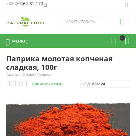
+380(63)
62-81-170


0



МЕНЮ

Паприка молотая копченая
сладкая, 100г
Главная
/
Специи
/
Паприка
/
Написать отзыв
КОД:
836124