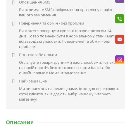
Оповіщення SMS

Ви отримуєте SMS повідомлення про кожну стадію
вашого замовлення.
Повернення та обмін - без проблем

Ви можете повернути куплені товари протягом 14
днів. Товар повинен бути в нормальному стані і мати
всі заводські упаковки. Повернення та обмін - без
проблем!
Різні способи оплати

Оплачуйте товари зручними вам способами: готівкою
на новій пошті*, безготівково на карти банків або
онлайн прямо в момент замовлення
Найкраща ціна

Ми пишаємось нашими цінами, їх щодня перевіряють
сотні клієнтів, які віддають вибір нашому інтернет-
магазину!
Описание