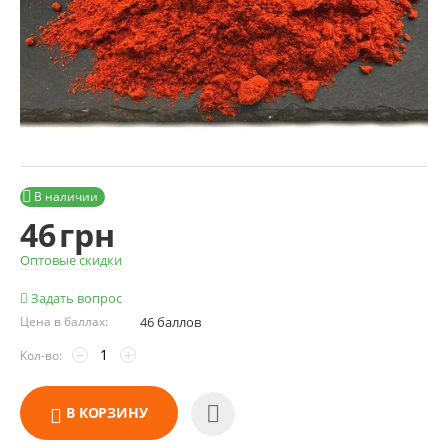

В наличии
46
грн
Оптовые скидки
Задать вопрос
Цена в баллах:
46 баллов
−
+
Кол-во:
В КОРЗИНУ