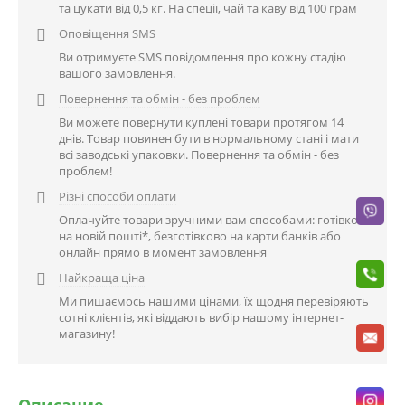
та цукати від 0,5 кг. На спеції, чай та каву від 100 грам
Оповіщення SMS

Ви отримуєте SMS повідомлення про кожну стадію
вашого замовлення.
Повернення та обмін - без проблем

Ви можете повернути куплені товари протягом 14
днів. Товар повинен бути в нормальному стані і мати
всі заводські упаковки. Повернення та обмін - без
проблем!
Різні способи оплати

Оплачуйте товари зручними вам способами: готівкою
на новій пошті*, безготівково на карти банків або
онлайн прямо в момент замовлення
Найкраща ціна

Ми пишаємось нашими цінами, їх щодня перевіряють
сотні клієнтів, які віддають вибір нашому інтернет-
магазину!