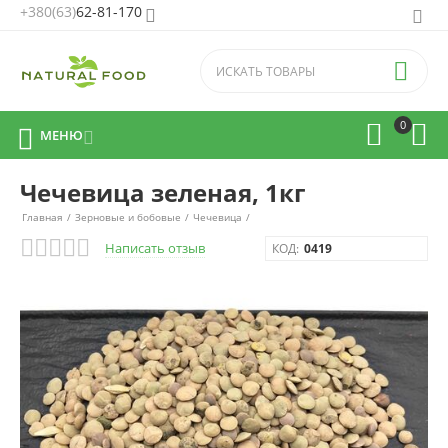
+380(63)
62-81-170


0



МЕНЮ

Чечевица зеленая, 1кг
Главная
/
Зерновые и бобовые
/
Чечевица
/
Написать отзыв
КОД:
0419