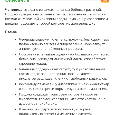
Описание
Чечевица
- это одно из самых полезных бобовых растений.
Продукт прекрасный источник белка, растительных волокон и
клетчатки. У зеленой чечевицы плоды не до конца созревшие и
внешне представляет собой круглое плоское зернышко.
Польза
Чечевица содержит клетчатку, волокна, благодаря чему
положительно влияет на пищеварение, нормализует
аппетит, ускоряет обменные процессы.
Поскольку в чечевице содержится большое количество
белка, она нужна для мышечной массы, способствует
строению мышц.
Чечевица поддерживает структуру и укрепляет наши
кости; предотвращает возникновение анемии,
инсультов; защищает клетки от свободных радикалов.
Рекомендуют чечевицу диабетикам. Она снижает сахар
в крови, холестерин и нормализует высокое давление.
Продукт содержит триптофан, который помогает
выработать гормон серотонин, что отвечает за наше
душевное спокойствие.
В чечевице содержится витамин С, который
положительно влияет на иммунную систему.