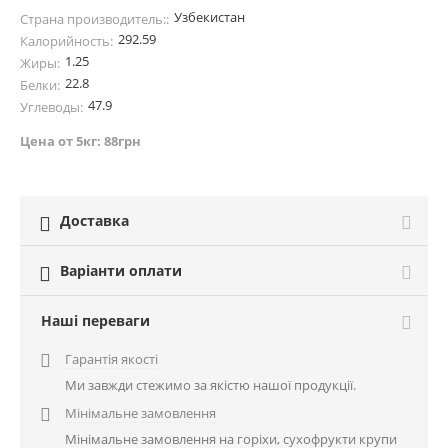
Узбекистан
Страна производитель::
292.59
Калорийность:
1.25
Жиры:
22.8
Белки:
47.9
Углеводы:
Цена от 5кг: 88грн
Доставка

Варіанти оплати

Наші переваги
Гарантія якості

Ми завжди стежимо за якістю нашої продукції.
Мінімальне замовлення

Мінімальне замовлення на горіхи, сухофрукти крупи